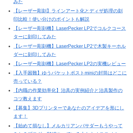
みた
【レーザー彫刻】ラインアート化とディザ処理の刻
印比較！使い分けのポイントも解説
【レーザー彫刻機】LaserPecker LP2でコルクコース
ターに刻印してみた
【レーザー彫刻機】LaserPecker LP2で木製キーホル
ダーに刻印してみた
【レーザー彫刻機】LaserPecker LP2の実機レビュー
【入手困難】ゆうパケットポストminiの封筒はどこに
売っている？
【内職の作業効率化】治具の実例紹介と治具製作の
コツ教えます
【募集】3Dプリンターであなたのアイデアを形にし
ます！
【始めて損なし】メルカリアンバサダーもうやって