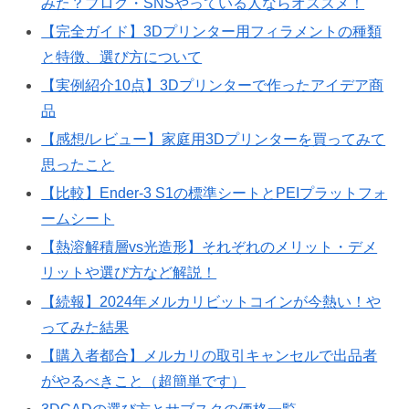
みた？ブログ・SNSやっている人ならオススメ！
【完全ガイド】3Dプリンター用フィラメントの種類
と特徴、選び方について
【実例紹介10点】3Dプリンターで作ったアイデア商
品
【感想/レビュー】家庭用3Dプリンターを買ってみて
思ったこと
【比較】Ender-3 S1の標準シートとPEIプラットフォ
ームシート
【熱溶解積層vs光造形】それぞれのメリット・デメ
リットや選び方など解説！
【続報】2024年メルカリビットコインが今熱い！や
ってみた結果
【購入者都合】メルカリの取引キャンセルで出品者
がやるべきこと（超簡単です）