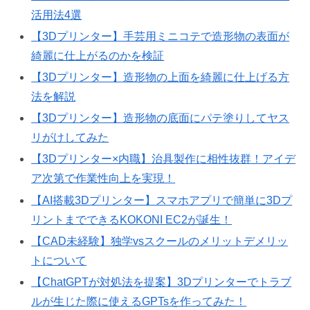
活用法4選
【3Dプリンター】手芸用ミニコテで造形物の表面が
綺麗に仕上がるのかを検証
【3Dプリンター】造形物の上面を綺麗に仕上げる方
法を解説
【3Dプリンター】造形物の底面にパテ塗りしてヤス
リがけしてみた
【3Dプリンター×内職】治具製作に相性抜群！アイデ
ア次第で作業性向上を実現！
【AI搭載3Dプリンター】スマホアプリで簡単に3Dプ
リントまでできるKOKONI EC2が誕生！
【CAD未経験】独学vsスクールのメリットデメリッ
トについて
【ChatGPTが対処法を提案】3Dプリンターでトラブ
ルが生じた際に使えるGPTsを作ってみた！