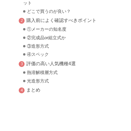
ット
どこで買うのが良い？
購入前によく確認すべきポイント
①メーカーの知名度
②完成品or組立式か
③造形方式
④スペック
評価の高い人気機種4選
熱溶解積層方式
光造形方式
まとめ