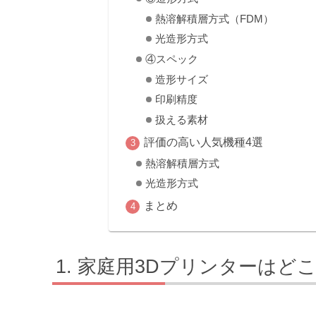
熱溶解積層方式（FDM）
光造形方式
④スペック
造形サイズ
印刷精度
扱える素材
評価の高い人気機種4選
熱溶解積層方式
光造形方式
まとめ
家庭用3Dプリンターはど