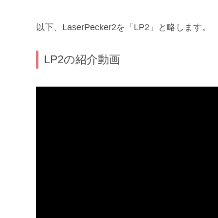
以下、LaserPecker2を「LP2」と略します。
LP2の紹介動画